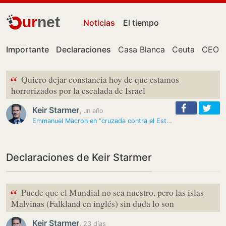
ur
net
Noticias
El tiempo
Importante
Declaraciones
Casa Blanca
Ceuta
CEO
“
Quiero dejar constancia hoy de que estamos
horrorizados por la escalada de Israel
Keir Starmer
,
un año
Emmanuel Macron en “cruzada contra el Estado judío”, según Israel
Declaraciones de Keir Starmer
“
Puede que el Mundial no sea nuestro, pero las islas
Malvinas (Falkland en inglés) sin duda lo son
Keir Starmer
,
23 días