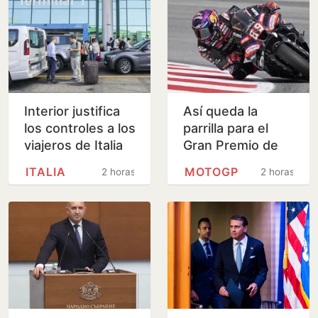
Interior justifica
Así queda la
los controles a los
parrilla para el
viajeros de Italia
Gran Premio de
por la presión
Gran Bretaña de
ITALIA
MOTOGP
2 horas
2 horas
migratoria en su
MotoGP
país