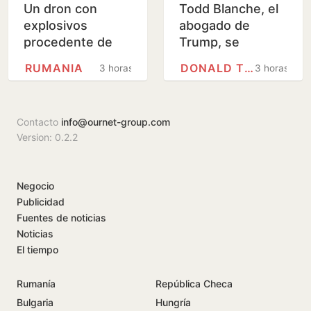
Un dron con
Todd Blanche, el
explosivos
abogado de
procedente de
Trump, se
Rumania se
convierte en
RUMANIA
DONALD TRUMP
3 horas
3 horas
estrella cerca de
fiscal general tras
un gasoducto en
una ajustada
Bulgaria
votación de…
Contacto
info@ournet-group.com
Version: 0.2.2
Negocio
Publicidad
Fuentes de noticias
Noticias
El tiempo
Rumanía
República Checa
Bulgaria
Hungría