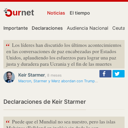
ur
net
Noticias
El tiempo
Importante
Declaraciones
Audiencia Nacional
Ceuta
“
Los líderes han discutido los últimos acontecimientos
en las conversaciones de paz encabezadas por Estados
Unidos, aplaudiendo los esfuerzos para lograr una paz
justa y duradera para Ucrania y el fin de las muertes
Keir Starmer
,
8 meses
Macron, Starmer y Merz abordan con Trump los esfuerzos para un acuerdo…
Declaraciones de Keir Starmer
“
Puede que el Mundial no sea nuestro, pero las islas
Malvinas (Falkland en inglés) sin duda lo son