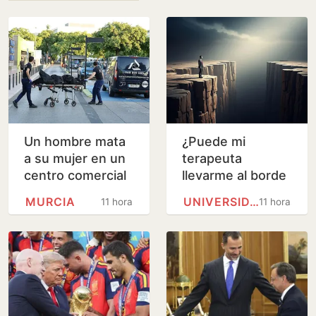
Un hombre mata
¿Puede mi
a su mujer en un
terapeuta
centro comercial
llevarme al borde
de Murcia y logra
de un barranco?
MURCIA
UNIVERSIDAD DE BARCELONA
11 horas
11 horas
huir
Analizamos la
terapia de los
Andic