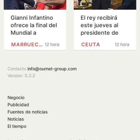
Gianni Infantino
El rey recibirá
ofrece la final del
este jueves al
Mundial a
presidente de
Marruecos a
Ceuta en Palma
MARRUECOS
CEUTA
12 horas
12 horas
cambio de apoyos
para su
continuidad,…
Contacto
info@ournet-group.com
Version: 0.2.2
Negocio
Publicidad
Fuentes de noticias
Noticias
El tiempo