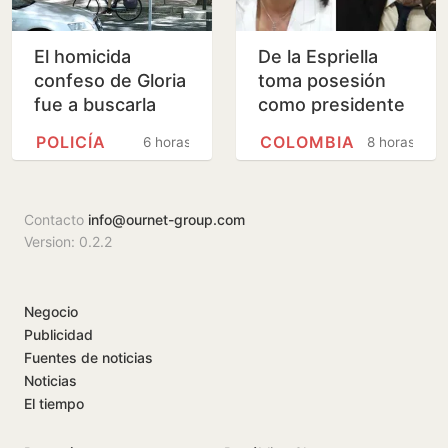
El homicida
De la Espriella
confeso de Gloria
toma posesión
fue a buscarla
como presidente
días antes del
de Colombia este
POLICÍA
COLOMBIA
6 horas
8 horas
crimen: «Dijo que
viernes y ratifica
había quedado
el giro a la…
con…
Contacto
info@ournet-group.com
Version: 0.2.2
Negocio
Publicidad
Fuentes de noticias
Noticias
El tiempo