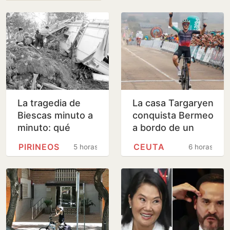
La tragedia de
La casa Targaryen
Biescas minuto a
conquista Bermeo
minuto: qué
a bordo de un
ocurrió en la riada
navío vasco
PIRINEOS
CEUTA
5 horas
6 horas
mortal de hace
30 años