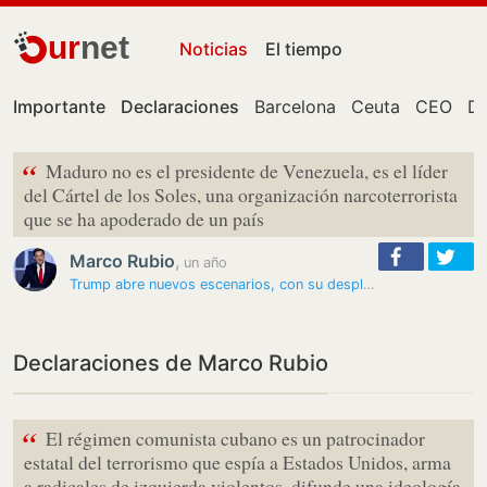
ur
net
Noticias
El tiempo
Importante
Declaraciones
Barcelona
Ceuta
CEO
Do
“
Maduro no es el presidente de Venezuela, es el líder
del Cártel de los Soles, una organización narcoterrorista
que se ha apoderado de un país
Marco Rubio
,
un año
Trump abre nuevos escenarios, con su despliegue armamentístico, para…
Declaraciones de Marco Rubio
“
El régimen comunista cubano es un patrocinador
estatal del terrorismo que espía a Estados Unidos, arma
a radicales de izquierda violentos, difunde una ideología