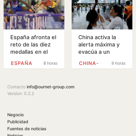
España afronta el
China activa la
reto de las diez
alerta máxima y
medallas en el
evacúa a un
Europeo de
millón de
ESPAÑA
CHINA-
8 horas
9 horas
atletismo
personas ante la
llegada del tifón
'Dolphin'
Contacto
info@ournet-group.com
Version: 0.2.2
Negocio
Publicidad
Fuentes de noticias
Noticias