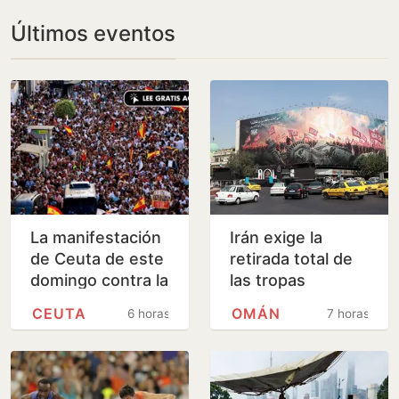
Últimos eventos
La manifestación
Irán exige la
de Ceuta de este
retirada total de
domingo contra la
las tropas
gestión de la
estadounidenses
CEUTA
OMÁN
6 horas
7 horas
crisis, en
para reabrir
imágenes
Ormuz