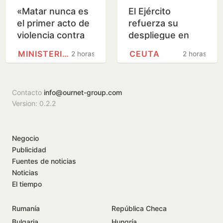
«Matar nunca es
El Ejército
el primer acto de
refuerza su
violencia contra
despliegue en
una mujer, sino el
Ceuta con dos
MINISTERIO PÚBLICO
CEUTA
2 horas
2 horas
último; debemos
fragatas de la
estar alerta…
Armada
Contacto
info@ournet-group.com
Version: 0.2.2
Negocio
Publicidad
Fuentes de noticias
Noticias
El tiempo
Rumanía
República Checa
Bulgaria
Hungría