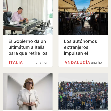
El Gobierno da un
Los autónomos
ultimátum a Italia
extranjeros
para que retire los
impulsan el
controles en la
empleo turístico
ITALIA
ANDALUCÍA
una hora
una hora
frontera a los
en plena
viajeros que…
regularización