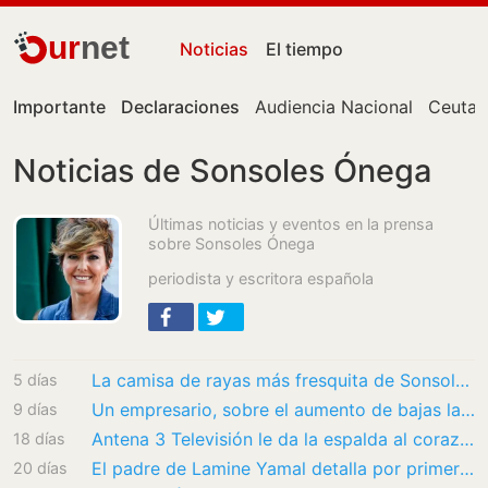
ur
net
Noticias
El tiempo
Importante
Declaraciones
Audiencia Nacional
Ceuta
Noticias de Sonsoles Ónega
Últimas noticias y eventos en la prensa
sobre Sonsoles Ónega
periodista y escritora española
La camisa de rayas más fresquita de Sonsoles Ónega está súper rebajada a 8 euros en Zara
5 días
Un empresario, sobre el aumento de bajas laborales por salud mental en los jóvenes:…
9 días
Antena 3 Televisión le da la espalda al corazón
18 días
El padre de Lamine Yamal detalla por primera vez las consecuencias de su enfermedad: «Me…
20 días