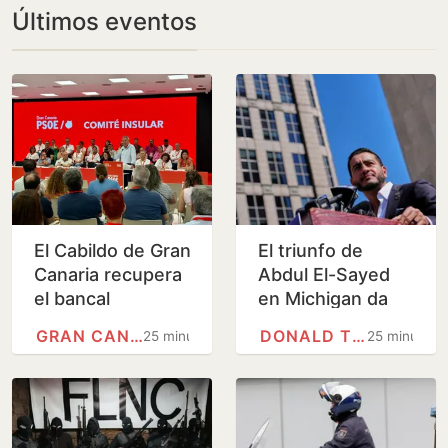
Últimos eventos
El Cabildo de Gran
El triunfo de
Canaria recupera
Abdul El-Sayed
el bancal
en Michigan da
tradicional de Los
impulso al sector
GRAN CANARIA
DONALD TRUMP
25 minutos
25 minutos
Lavaderos de
más progresista
Artenara
del Partido
Demócrata