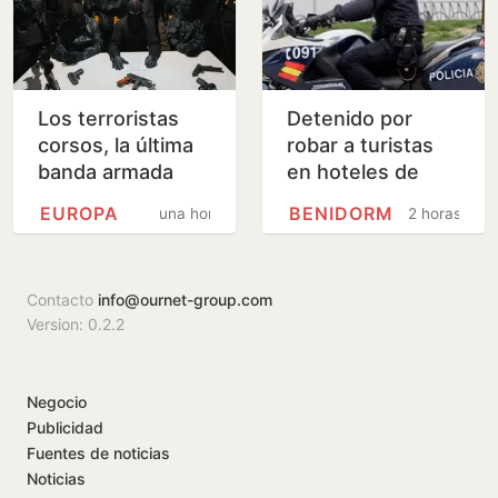
Los terroristas
Detenido por
corsos, la última
robar a turistas
banda armada
en hoteles de
independentista
Benidorm durante
EUROPA
BENIDORM
una hora
2 horas
de Europa,
el desayuno
declaran la guerra
a los…
Contacto
info@ournet-group.com
Version: 0.2.2
Negocio
Publicidad
Fuentes de noticias
Noticias