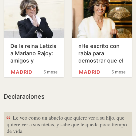
De la reina Letizia
«He escrito con
a Mariano Rajoy:
rabia para
amigos y
demostrar que el
familiares
Planeta no fue
MADRID
MADRID
5 meses
5 meses
despiden a
casualidad»
Fernando Ónega
en la capilla…
Declaraciones
“
Le veo como un abuelo que quiere ver a su hijo, que
quiere ver a sus nietas, y sabe que le queda poco tiempo
de vida