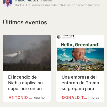
Pablo Motos
,
8 meses
Karlos Arguiñano se despide: “Gracias por acompañarnos”
Últimos eventos
El incendio de
Una empresa del
Niebla duplica su
entorno de Trump
superficie en un
se prepara para
día: afecta a
perforar en
ANTONIO SANZ
DONALD TRUMP
una hora
4 horas
8.000 hectáreas
Groenlandia sin
y el humo
permiso de las…