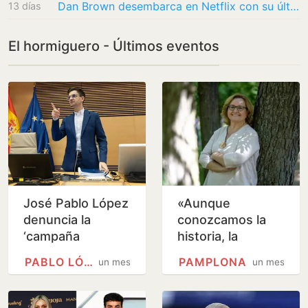
Dan Brown desembarca en Netflix con su última novela, pero sin Tom Hanks como Robert…
13 días
El hormiguero - Últimos eventos
José Pablo López
«Aunque
denuncia la
conozcamos la
‘campaña
historia, la
terraplanista’
seguimos
PABLO LÓPEZ (CANTANTE)
PAMPLONA
un mes
un mes
sobre las
repitiendo»
audiencias de
RTVE | Ideal