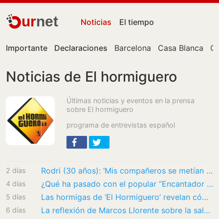
ur
net
Noticias
El tiempo
Importante
Declaraciones
Barcelona
Casa Blanca
Ce
Noticias de El hormiguero
Últimas noticias y eventos en la prensa
sobre El hormiguero
programa de entrevistas español
Rodri (30 años): ‘Mis compañeros se metían conmigo porque mi primer coche fue uno de…
2 días
¿Qué ha pasado con el popular “Encantador de Perros” tras salir de la televisión?
4 días
Las hormigas de ‘El Hormiguero’ revelan cómo apodan a los concursantes de ‘Pasapalabra’:…
5 días
La reflexión de Marcos Llorente sobre la salud mental: ’La mayoría de las cosas que más…
6 días