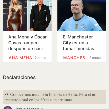
Ana Mena y Óscar
El Manchester
Casas rompen
City estudia
después de casi
tomar medidas
dos años de
legales contra
ANA MENA
MANCHESTER CITY
2 meses
2 meses
relación
Enrique Riquelme
tras el anuncio de
Haaland
Declaraciones
“
Conocemos mucho tu historia de éxito. Pero si no
recuerdo mal en los 80 casi te arruinas