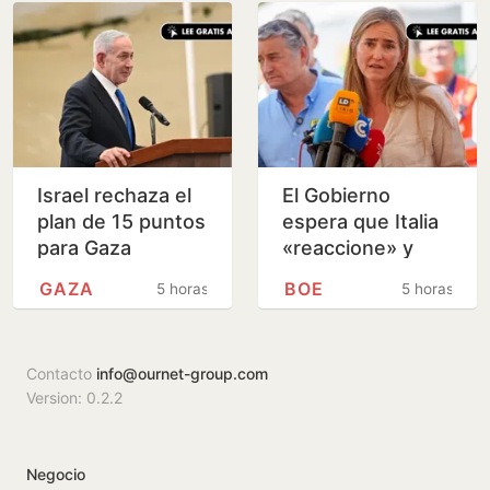
avanza…
Israel rechaza el
El Gobierno
plan de 15 puntos
espera que Italia
para Gaza
«reaccione» y
impulsado por
tenga claro que el
GAZA
BOE
5 horas
5 horas
Trump
espacio
Schengen «no ha
sido violado»
Contacto
info@ournet-group.com
Version: 0.2.2
Negocio