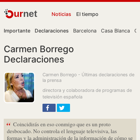
ur
net
Noticias
El tiempo
Importante
Declaraciones
Barcelona
Casa Blanca
Ce
Carmen Borrego
Declaraciones
Carmen Borrego - Últimas declaraciones de
la prensa
directora y colaboradora de programas de
televisión española
“
Coincidirás en eso conmigo que es un proto
desbocado. No controla el lenguaje televisiva, las
formas y la administración de la información de cómo se