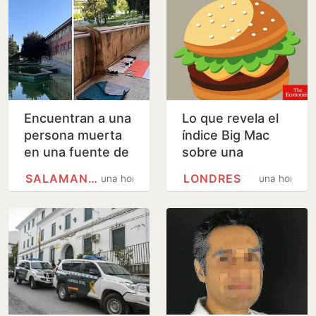
Encuentran a una
Lo que revela el
persona muerta
índice Big Mac
en una fuente de
sobre una
Salamanca
«guerra de la
SALAMANCA
LONDRES
una hora
una hora
carne» monetaria
a escala mundial