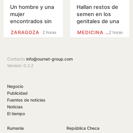
Un hombre y una
Hallan restos de
mujer
semen en los
encontrados sin
genitales de una
vida en su
de las víctimas del
ZARAGOZA
MEDICINA FORENSE
2 horas
2 horas
vivienda de
cirujano acusado
Zaragoza, con
de violar en sus…
signos de
violencia
Contacto
info@ournet-group.com
Version: 0.2.2
Negocio
Publicidad
Fuentes de noticias
Noticias
El tiempo
Rumanía
República Checa