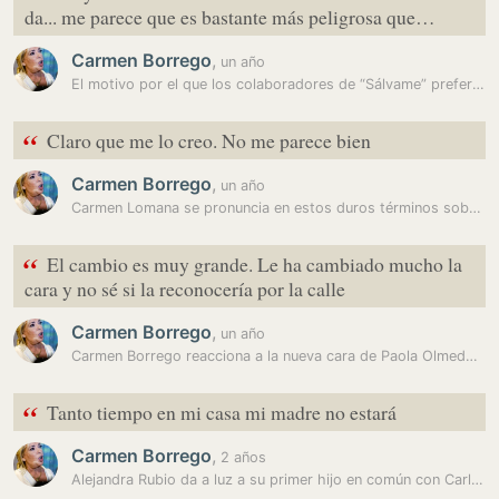
da... me parece que es bastante más peligrosa que…
Carmen Borrego
,
un año
El motivo por el que los colaboradores de “Sálvame” preferían a Carmen…
“
Claro que me lo creo. No me parece bien
Carmen Borrego
,
un año
Carmen Lomana se pronuncia en estos duros términos sobre la…
“
El cambio es muy grande. Le ha cambiado mucho la
cara y no sé si la reconocería por la calle
Carmen Borrego
,
un año
Carmen Borrego reacciona a la nueva cara de Paola Olmedo: “Tenía una…
“
Tanto tiempo en mi casa mi madre no estará
Carmen Borrego
,
2 años
Alejandra Rubio da a luz a su primer hijo en común con Carlo Costanzia