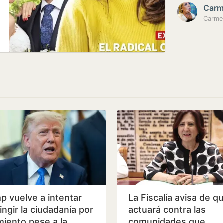
Carm
Carmen
p vuelve a intentar
La Fiscalía avisa de q
ingir la ciudadanía por
actuará contra las
miento pese a la
comunidades que