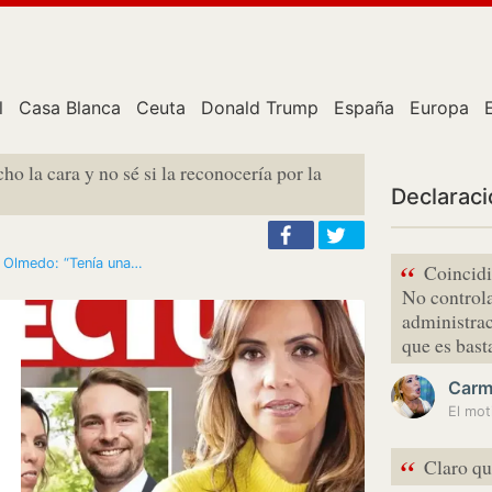
l
Casa Blanca
Ceuta
Donald Trump
España
Europa
 la cara y no sé si la reconocería por la
Declarac
a Olmedo: “Tenía una…
“
Coincidi
No controla
administrac
que es bas
Carm
“
Claro qu