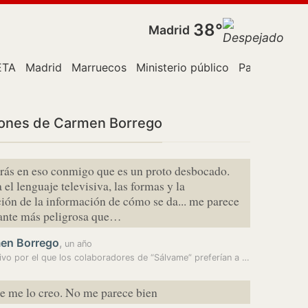
38°
Madrid
ETA
Madrid
Marruecos
Ministerio público
País Vasco
iones de Carmen Borrego
rás en eso conmigo que es un proto desbocado.
 el lenguaje televisiva, las formas y la
ión de la información de cómo se da... me parece
tante más peligrosa que…
en Borrego
,
un año
El motivo por el que los colaboradores de “Sálvame” preferían a Carmen…
e me lo creo. No me parece bien