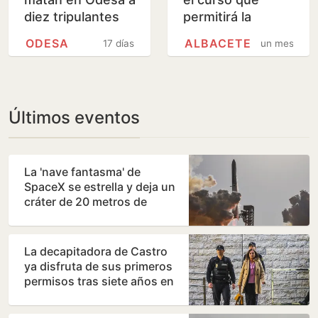
diez tripulantes
permitirá la
de un mercante
incorporación de
ODESA
ALBACETE
17 días
un mes
turco
57 nuevos
policías locales en
Andalucía
Últimos eventos
La 'nave fantasma' de
SpaceX se estrella y deja un
cráter de 20 metros de
diámetro en la Luna
La decapitadora de Castro
ya disfruta de sus primeros
permisos tras siete años en
prisión