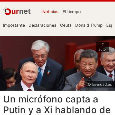
ur
net
Noticias
El tiempo
Importante
Declaraciones
Ceuta
Donald Trump
Esp
7
foto
© laverdad.es
Un micrófono capta a
Putin y a Xi hablando de