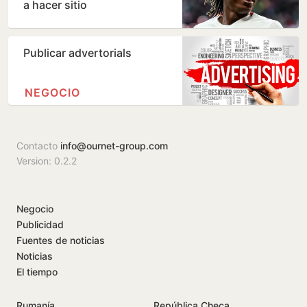
a hacer sitio
Publicar advertorials
NEGOCIO
Contacto
info@ournet-group.com
Version: 0.2.2
Negocio
Publicidad
Fuentes de noticias
Noticias
El tiempo
Rumanía
República Checa