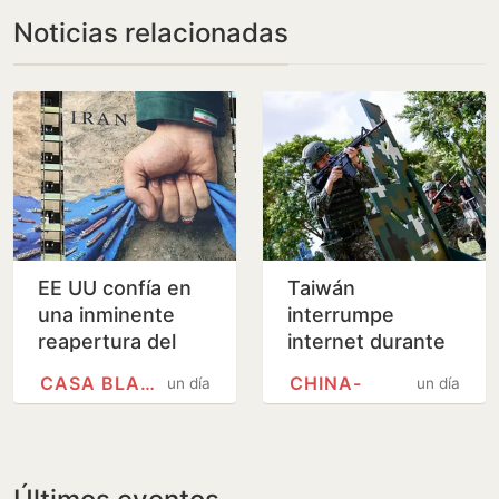
Noticias relacionadas
EE UU confía en
Taiwán
una inminente
interrumpe
reapertura del
internet durante
estrecho de
sus maniobras
CASA BLANCA
CHINA-
un día
un día
Ormuz
militares