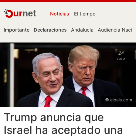
ur
net
Noticias
El tiempo
Importante
Declaraciones
Andalucía
Audiencia Nacio
24
foto
© elpais.com
Trump anuncia que
Israel ha aceptado una