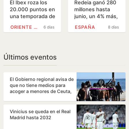
El Ibex roza los
Redeia ganó 280
20.000 puntos en
millones hasta
una temporada de
junio, un 4% más,
resultados récord
y disparço sus
ORIENTE MEDIO
ESPAÑA
6 días
8 días
para la banca
inversiones a 657
millones
Últimos eventos
El Gobierno regional avisa de
que no tiene medios para
acoger a menores de Ceuta,
pero admite que…
Vinicius se queda en el Real
Madrid hasta 2032