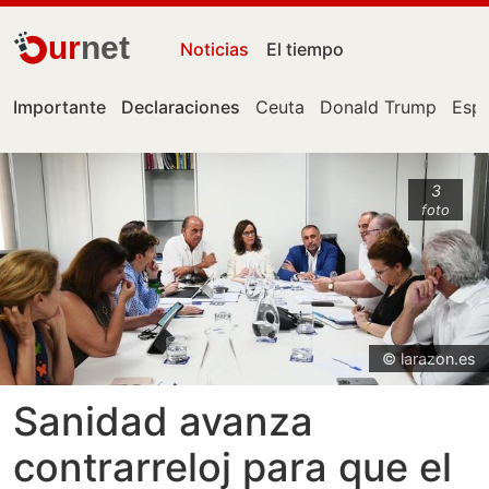
ur
net
Noticias
El tiempo
Importante
Declaraciones
Ceuta
Donald Trump
Esp
3
foto
© larazon.es
Sanidad avanza
contrarreloj para que el