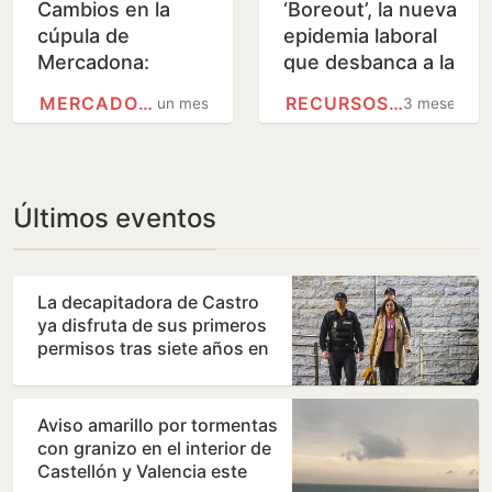
Cambios en la
‘Boreout’, la nueva
cúpula de
epidemia laboral
Mercadona:
que desbanca a la
Héctor
del trabajador
MERCADONA
RECURSOS HUMANOS
un mes
3 meses
Hernández deja
quemado
de formar parte
de la empresa y
Enric…
Últimos eventos
La decapitadora de Castro
ya disfruta de sus primeros
permisos tras siete años en
prisión
Aviso amarillo por tormentas
con granizo en el interior de
Castellón y Valencia este