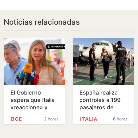
Noticias relacionadas
El Gobierno
España realiza
espera que Italia
controles a 199
«reaccione» y
pasajeros de
tenga claro que el
terceros países
BOE
ITALIA
2 horas
6 horas
espacio
en el primer día
Schengen «no ha
de fronteras con
sido violado»
Italia