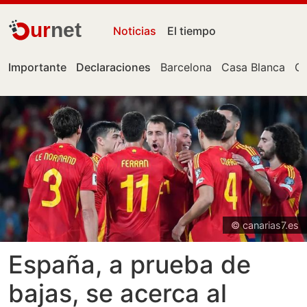
ur
net
Noticias
El tiempo
Importante
Declaraciones
Barcelona
Casa Blanca
Ce
© canarias7.es
España, a prueba de
bajas, se acerca al