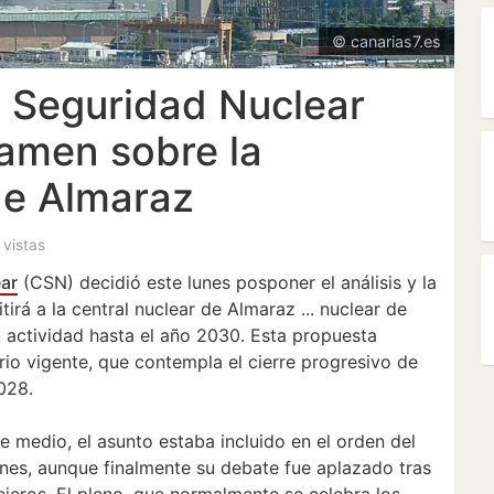
© canarias7.es
e Seguridad Nuclear
tamen sobre la
de Almaraz
0 vistas
ar
(CSN) decidió este lunes posponer el análisis y la
irá a la central nuclear de Almaraz ... nuclear de
u actividad hasta el año 2030. Esta propuesta
rio vigente, que contempla el cierre progresivo de
028.
 medio, el asunto estaba incluido en el orden del
unes, aunque finalmente su debate fue aplazado tras
ejeros. El pleno, que normalmente se celebra los