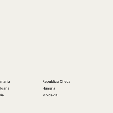
manía
República Checa
lgaria
Hungría
lia
Moldavia