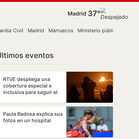
37°
Madrid
ardia Civil
Madrid
Marruecos
Ministerio público
París
Últimos eventos
RTVE despliega una
cobertura especial e
inclusiva para seguir el
eclipse solar del 12 de
agosto
Paula Badosa explica sus
fotos en un hospital