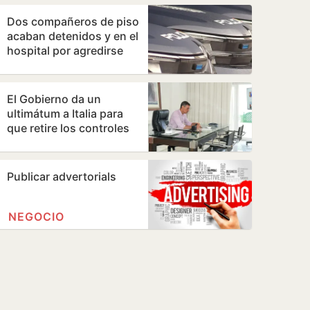
Dos compañeros de piso
acaban detenidos y en el
hospital por agredirse
con muletas y floreros
El Gobierno da un
ultimátum a Italia para
que retire los controles
en la frontera a los
viajeros que…
Publicar advertorials
NEGOCIO