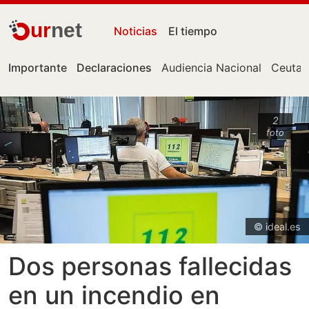
ur
net
Noticias
El tiempo
Importante
Declaraciones
Audiencia Nacional
Ceuta
2
foto
© ideal.es
Dos personas fallecidas
en un incendio en