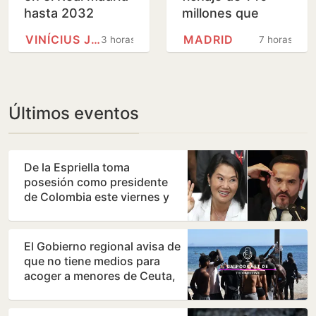
hasta 2032
millones que
obliga al Madrid a
VINÍCIUS JÚNIOR
MADRID
3 horas
7 horas
hacer sitio
Últimos eventos
De la Espriella toma
posesión como presidente
de Colombia este viernes y
ratifica el giro a la…
El Gobierno regional avisa de
que no tiene medios para
acoger a menores de Ceuta,
pero admite que…