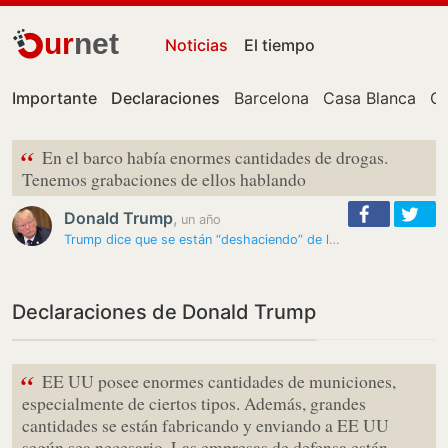
ur
net
Noticias
El tiempo
Importante
Declaraciones
Barcelona
Casa Blanca
Ce
“
En el barco había enormes cantidades de drogas.
Tenemos grabaciones de ellos hablando
Donald Trump
,
un año
Trump dice que se están “deshaciendo” de los narcos venezolanos…
Declaraciones de Donald Trump
“
EE UU posee enormes cantidades de municiones,
especialmente de ciertos tipos. Además, grandes
cantidades se están fabricando y enviando a EE UU
según sea necesario. Las empresas de defensa están…