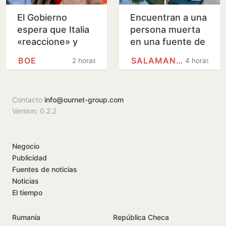
El Gobierno
Encuentran a una
espera que Italia
persona muerta
«reaccione» y
en una fuente de
tenga claro que el
Salamanca
BOE
SALAMANCA
2 horas
4 horas
espacio
Schengen «no ha
sido violado»
Contacto
info@ournet-group.com
Version: 0.2.2
Negocio
Publicidad
Fuentes de noticias
Noticias
El tiempo
Rumanía
República Checa