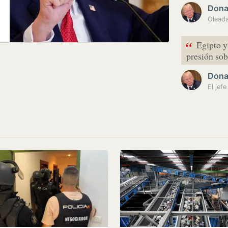
Dona
“
Egipto y
presión so
Dona
El jef