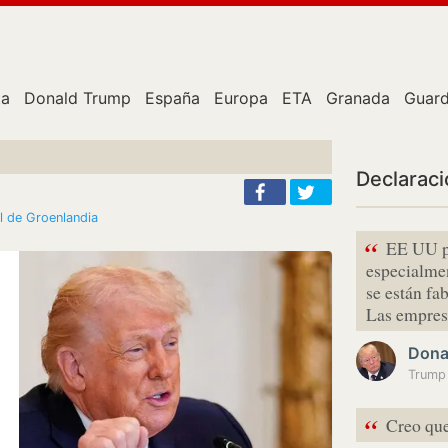
ta
Donald Trump
España
Europa
ETA
Granada
Guard
Declarac
l de Groenlandia
“
EE UU p
especialmen
se están fa
Las empres
Dona
“
Creo que