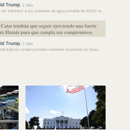
ld Trump
,
2 días
Oleada de ‘hackeos’ a los sistemas de agua potable de EEUU: la guerra…
 Catar tendrán que seguir ejerciendo una fuerte
bre Hamás para que cumpla sus compromisos
ld Trump
,
2 días
e del Ejército israelí promete mantener la presión en Gaza