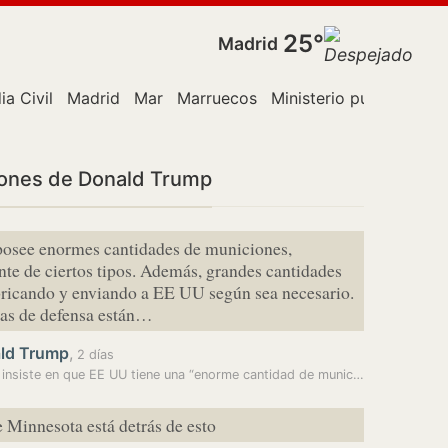
25°
Madrid
ia Civil
Madrid
Mar
Marruecos
Ministerio público
Pol
iones de Donald Trump
osee enormes cantidades de municiones,
te de ciertos tipos. Además, grandes cantidades
bricando y enviando a EE UU según sea necesario.
as de defensa están…
ld Trump
,
2 días
Trump insiste en que EE UU tiene una “enorme cantidad de municiones”…
 Minnesota está detrás de esto