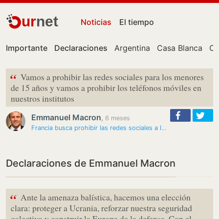
ur
net
Noticias
El tiempo
Importante
Declaraciones
Argentina
Casa Blanca
Ce
“
Vamos a prohibir las redes sociales para los menores
de 15 años y vamos a prohibir los teléfonos móviles en
nuestros institutos
Emmanuel Macron
,
6 meses
Francia busca prohibir las redes sociales a los menores de 15 años
Declaraciones de Emmanuel Macron
“
Ante la amenaza balística, hacemos una elección
clara: proteger a Ucrania, reforzar nuestra seguridad
colectiva y construir la Europa de la defensa. Con el