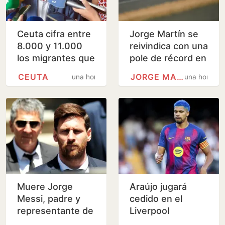
Ceuta cifra entre
Jorge Martín se
8.000 y 11.000
reivindica con una
los migrantes que
pole de récord en
aún permanecen
Silverstone
CEUTA
JORGE MARTÍN
una hora
una hora
en la ciudad
Muere Jorge
Araújo jugará
Messi, padre y
cedido en el
representante de
Liverpool
Leo Messi, a los