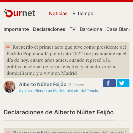
ur
net
Noticias
El tiempo
Importante
Declaraciones
TV
Barcelona
Casa Blanc
“
Recuerdo el primer acto que tuve como presidente del
Partido Popular allá por el año 2022 fue justamente en el
día de hoy, cuatro años antes, cuando regresé a la
política nacional de forma efectiva y cuando volví a
domiciliarme y a vivir en Madrid
Alberto Núñez Feijóo
,
3 meses
Ayuso defiende un Madrid alejado del “nacionalismo” e “ideologías…
Declaraciones de Alberto Núñez Feijóo
Nosotros también queremos pasar página del ‘procés’