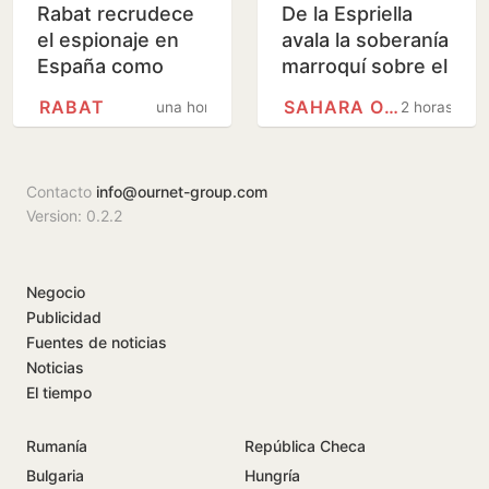
Rabat recrudece
De la Espriella
el espionaje en
avala la soberanía
España como
marroquí sobre el
refuerzo a la
Sáhara Occidental
RABAT
SAHARA OCCIDENTAL
una hora
2 horas
presión migratoria
Contacto
info@ournet-group.com
Version: 0.2.2
Negocio
Publicidad
Fuentes de noticias
Noticias
El tiempo
Rumanía
República Checa
Bulgaria
Hungría