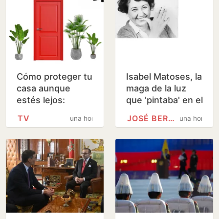
Cómo proteger tu
Isabel Matoses, la
casa aunque
maga de la luz
estés lejos:
que 'pintaba' en el
cámaras,
laboratorio
TV
JOSÉ BERGAMÍN
una hora
una hora
cerraduras,
sensores...