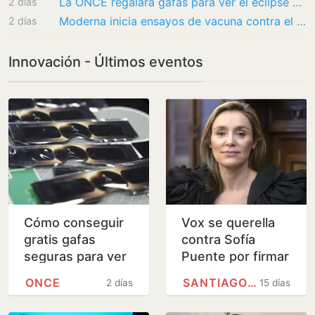
La ONCE regalará gafas para ver el eclipse solar del 12 de agosto: dónde conseguirlas…
2 días
Moderna inicia ensayos de vacuna contra el ébola Bundibugyo con brote activo en Congo
2 días
Innovación - Últimos eventos
Cómo conseguir
Vox se querella
gratis gafas
contra Sofía
seguras para ver
Puente por firmar
el eclipse solar
la instrucción que
ONCE
SANTIAGO ABASCAL
2 días
15 días
ampliaba el
alcance de la 'ley