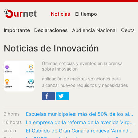
ur
net
Noticias
El tiempo
Importante
Declaraciones
Audiencia Nacional
Ceuta
Noticias de Innovación
Últimas noticias y eventos en la prensa
sobre Innovación
aplicación de mejores soluciones para
alcanzar nuevos requisitos y necesidades
Escuelas municipales: más del 50% de los alumnos encuentra trabajo
2 horas
La empresa de la reforma de la avenida Virgen de la Montaña de Cáceres no ha firmado el…
16 horas
El Cabildo de Gran Canaria renueva 'Arminda', su asistente virtual
un día