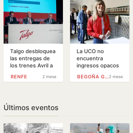
de…
Talgo desbloquea
La UCO no
las entregas de
encuentra
los trenes Avril a
ingresos opacos
Renfe y abre la
de Begoña
RENFE
BEGOÑA GÓMEZ
2 meses
2 meses
puerta a unos
Gómez en su
ingresos de 120…
último informe
sobre el caso
Últimos eventos