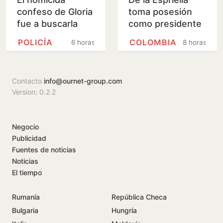
confeso de Gloria
toma posesión
fue a buscarla
como presidente
días antes del
de Colombia este
POLICÍA
COLOMBIA
6 horas
8 horas
crimen: «Dijo que
viernes y ratifica
había quedado
el giro a la…
con…
Contacto
info@ournet-group.com
Version: 0.2.2
Negocio
Publicidad
Fuentes de noticias
Noticias
El tiempo
Rumanía
República Checa
Bulgaria
Hungría