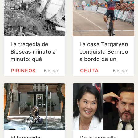
La tragedia de
La casa Targaryen
Biescas minuto a
conquista Bermeo
minuto: qué
a bordo de un
ocurrió en la riada
navío vasco
PIRINEOS
CEUTA
5 horas
5 horas
mortal de hace
30 años
El homicida
De la Espriella