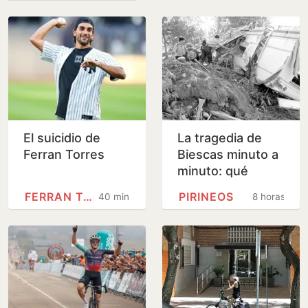
El suicidio de
La tragedia de
Ferran Torres
Biescas minuto a
minuto: qué
ocurrió en la riada
FERRAN TORRES
PIRINEOS
40 minutos
8 horas
mortal de hace
30 años